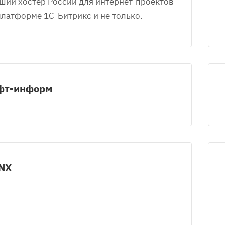
ший хостер России для интернет-проектов
платформе 1С-Битрикс и не только.
фт-информ
NX