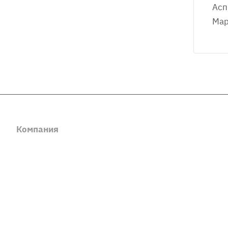
Асп
Мар
Компания
Каталог
О компании
Готовые сайты
История
Лицензии Битрикс
Партнеры
Программы 1С
Производители
Отзывы