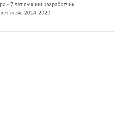
ро - 7 лет лучший разработчик
кетплейс 2014-2020
Услуги
Помощь
Вопрос-ответ
Готовые решения
Обзоры
Доработка и наполнение сайта
Интеграция сайта с
Документаци
1С:Предприятие
Тех.поддержка готовых