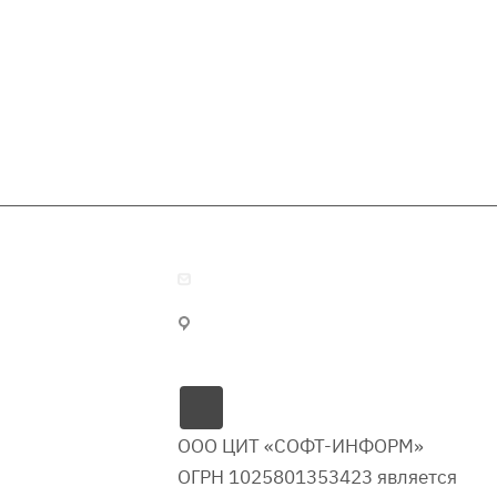
softinfo@soft-penza.ru
Россия, г. Пенза, проспект
Победы, 15
я
ООО ЦИТ «СОФТ-ИНФОРМ»
ОГРН 1025801353423 является