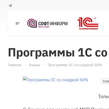
Программы 1С со
—
—
Главная
Акции
Программы 1С со скидкой 50%
Сп
Толь