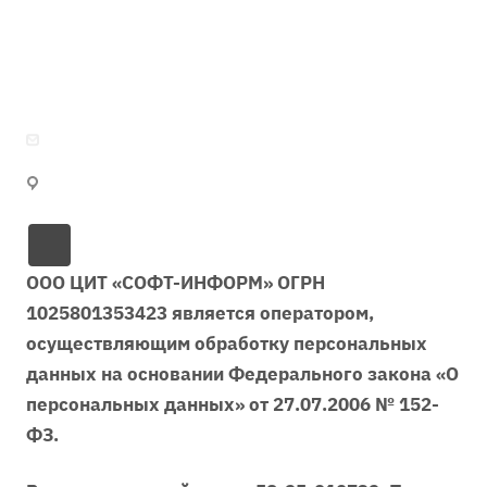
Программы 1С
Доработка и наполнение сайта
Вопрос-ответ
Отзывы
Интеграция сайта с 1С:Предприятие
Реквизиты
Обзоры
Тех.поддержка готовых решений
Документы
Документация
Каталог ресурсов
softinfo@soft-penza.ru
Россия, г. Пенза, проспект Победы, 15
ООО ЦИТ «СОФТ-ИНФОРМ» ОГРН
1025801353423 является оператором,
осуществляющим обработку персональных
данных на основании Федерального закона «О
персональных данных» от 27.07.2006 № 152-
ФЗ.