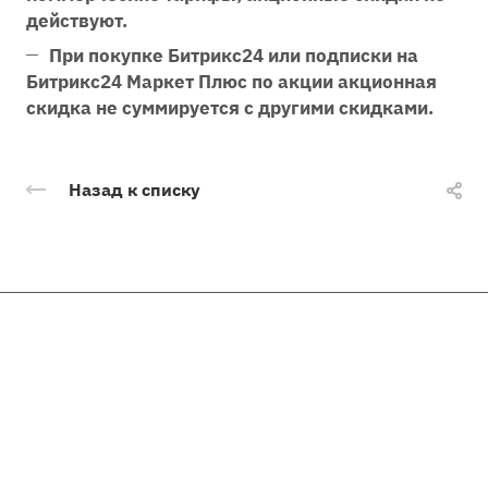
действуют.
При покупке Битрикс24 или подписки на
Битрикс24 Маркет Плюс по акции акционная
скидка не суммируется с другими скидками.
Назад к списку
Компания
Каталог
О компании
История
Услуги
Готовые сайты
Партнеры
Лицензии Битрикс
Помощь
Готовые решения
Производители